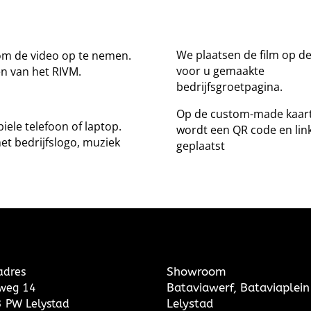
We plaatsen de film op d
 om de video op te nemen.
voor u gemaakte
en van het RIVM.
bedrijfsgroetpagina.
Op de custom-made kaar
ele telefoon of laptop.
wordt een QR code en lin
et bedrijfslogo, muziek
geplaatst
Showroom
adres
Bataviawerf, Bataviaplein
weg 14
Lelystad
 PW Lelystad