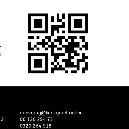
e
t
k
aanvraag@kerstgroet.online
 2
06 126 294 75
0320 264 518