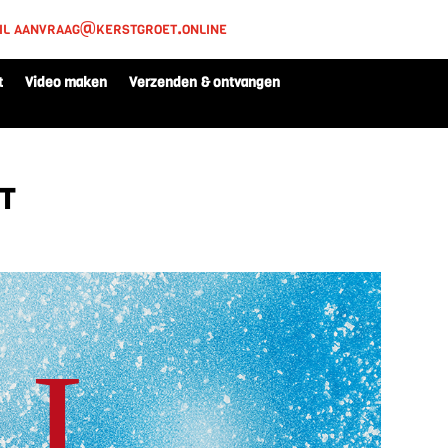
il aanvraag@kerstgroet.online
t
Video maken
Verzenden & ontvangen
t