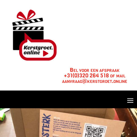
Bel voor een afspraak
+31(0)320 264 518 of mail
aanvraag@kerstgroet.online