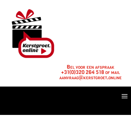
Bel voor een afspraak
+31(0)320 264 518 of mail
aanvraag@kerstgroet.online