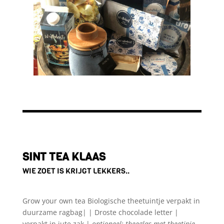
SINT TEA KLAAS
WIE ZOET IS KRIJGT LEKKERS..
Grow your own tea Biologische theetuintje verpakt in
duurzame ragbag| | Droste chocolade letter |
verpakt in jute zak |
optioneel: theeglas met theetipje