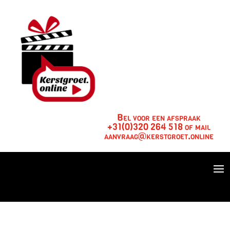
Bel voor een afspraak
+31(0)320 264 518 of mail
aanvraag@kerstgroet.online